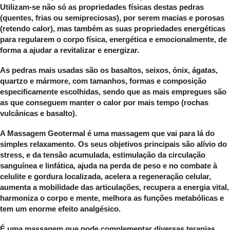
Utilizam-se não só as propriedades físicas destas pedras
(quentes, frias ou semipreciosas), por serem macias e porosas
(retendo calor), mas também as suas propriedades energéticas
para regularem o corpo física, energética e emocionalmente, de
forma a ajudar a revitalizar e energizar.
As pedras mais usadas são os basaltos, seixos, ónix, ágatas,
quartzo e mármore, com tamanhos, formas e composição
especificamente escolhidas, sendo que as mais empregues são
as que conseguem manter o calor por mais tempo (rochas
vulcânicas e basalto).
A Massagem Geotermal é uma massagem que vai para lá do
simples relaxamento. Os seus objetivos principais são alívio do
stress, e da tensão acumulada, estimulação da circulação
sanguínea e linfática, ajuda na perda de peso e no combate à
celulite e gordura localizada, acelera a regeneração celular,
aumenta a mobilidade das articulações, recupera a energia vital,
harmoniza o corpo e mente, melhora as funções metabólicas e
tem um enorme efeito analgésico.
É uma massagem que pode complementar diversas terapias