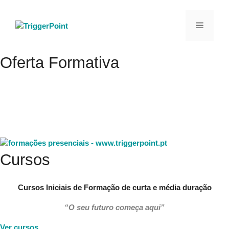
Saltar
para
Menu
o
conteúdo
Oferta Formativa
“A educação não transforma o mundo. A educação muda
pessoas. Pessoas transformam o mundo.”
Paulo Freire
Cursos
Cursos Iniciais de Formação de curta e média duração
“O seu futuro começa aqui”
Ver cursos