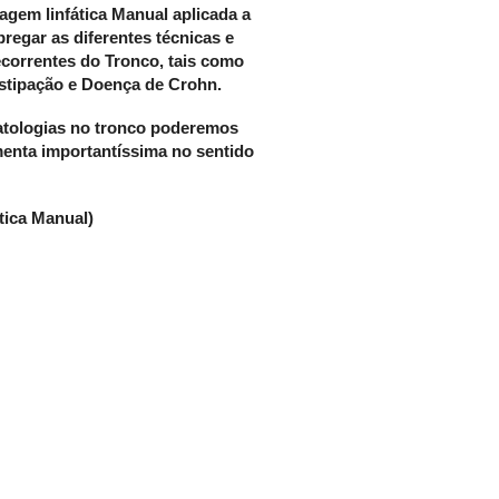
agem linfática Manual aplicada a
egar as diferentes técnicas e
recorrentes do Tronco
,
tais como
bstipação e Doença de Crohn.
atologias no tronco poderemos
menta importantíssima no sentido
tica Manual)