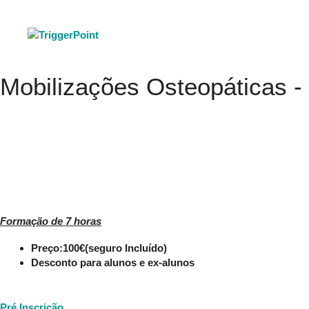
Saltar
para
o
conteúdo
Mobilizações Osteopáticas -
Formação de 7 horas
Preço:100€(seguro Incluído)
Desconto para alunos e ex-alunos
Pré Inscrição