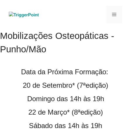
Saltar
para
Menu
o
conteúdo
Mobilizações Osteopáticas -
Punho/Mão
Data da Próxima Formação:
20 de Setembro* (7ªedição)
Domingo das 14h às 19h
22 de Março* (8ªedição)
Sábado das 14h às 19h